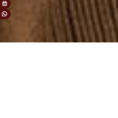
Özel anlarınız için
Secret Room
250 yıllık sırlarla dolu özel odamıza hoşgeldiniz. Burası Olden
1772’nin bir odaya sığan kocaman dostluklar, kutlamalar, özel
anlaşmalar ve davetleri için Olden tutkunlarına açıldı. Eski bir
hikayede yeni uzun sofralar kurmak için rezervasyon yaptırmanız
yeterli.